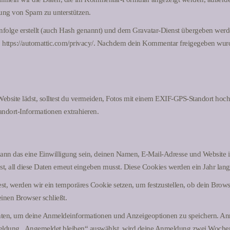
nnung von Spam zu unterstützen.
folge erstellt (auch Hash genannt) und dem Gravatar-Dienst übergeben werde
: https://automattic.com/privacy/. Nachdem dein Kommentar freigegeben wurde,
 Website lädst, solltest du vermeiden, Fotos mit einem EXIF-GPS-Standort hoc
andort-Informationen extrahieren.
nn das eine Einwilligung sein, deinen Namen, E-Mail-Adresse und Website in
, all diese Daten erneut eingeben musst. Diese Cookies werden ein Jahr lang
st, werden wir ein temporäres Cookie setzen, um festzustellen, ob dein Brows
nen Browser schließt.
chten, um deine Anmeldeinformationen und Anzeigeoptionen zu speichern. An
nmeldung „Angemeldet bleiben“ auswählst, wird deine Anmeldung zwei Wochen