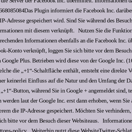
die Server der Facebook Inc. übermittelt. Informationen d
8085084Das Plugin informiert die Facebook Inc. darüber,
e IP-Adresse gespeichert wird. Sind Sie während des Besuc
ormationen mit diesem verknüpft.
Nutzen Sie die Funktio
prechenden Informationen ebenfalls an die Facebook Inc. üb
ok-Konto verknüpft, loggen Sie sich bitte vor dem Besuch
n Google Plus. Betrieben wird diese von der Google Inc.
lche die „+1“-Schaltfläche enthält, entsteht eine direkt
er keinerlei Einfluss auf die Natur und den Umfang der Da
 „+1“-Button, während Sie in Google + angemeldet sind, tei
werden laut der Google Inc. erst dann erhoben, wenn Sie a
rem die IP-Adresse gespeichert. Möchten Sie verhindern, d
ich bitte vor dem Besuch dieser Websiteaus.
Informatione
tons-policy.
Weiterhin nutzt diese WebsiteTwitter-Schlat