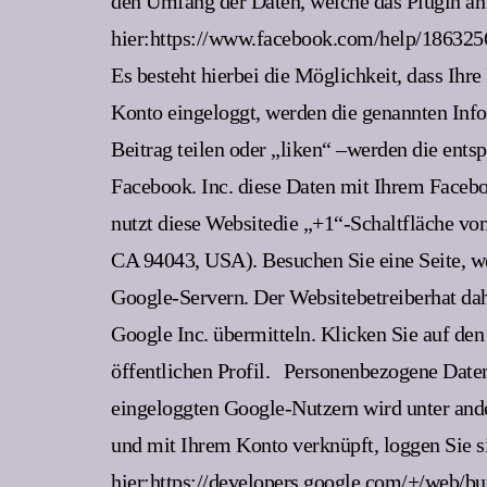
den Umfang der Daten, welche das Plugin an 
hier:https://www.facebook.com/help/18632566
Es besteht hierbei die Möglichkeit, dass Ihr
Konto eingeloggt, werden die genannten Inf
Beitrag teilen oder „liken“ –werden die ents
Facebook. Inc. diese Daten mit Ihrem Facebo
nutzt diese Websitedie „+1“-Schaltfläche vo
CA 94043, USA). Besuchen Sie eine Seite, we
Google-Servern. Der Websitebetreiberhat dah
Google Inc. übermitteln. Klicken Sie auf den
öffentlichen Profil.
Personenbezogene Daten 
eingeloggten Google-Nutzern wird unter ande
und mit Ihrem Konto verknüpft, loggen Sie s
hier:https://developers.google.com/+/web/but